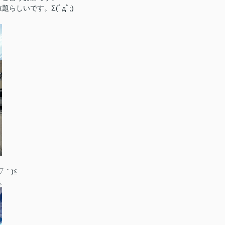
しいです。Σ(ﾟдﾟ;)
｀)≦
。