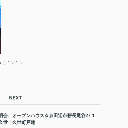
（‐＾▽＾‐）
NEXT
明会、オープンハウス☆京田辺市薪長尾谷27-1
久世上久世町戸建