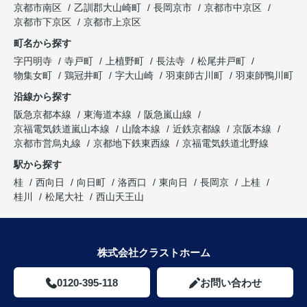
京都市南区
乙訓郡大山崎町
長岡京市
京都市中京区
京都市下京区
京都市上京区
町名から探す
字円明寺
寺戸町
上植野町
長法寺
松尾井戸町
物集女町
鶏冠井町
字大山崎
羽束師古川町
羽束師鴨川町
沿線から探す
阪急京都本線
東海道本線
阪急嵐山線
京福電気鉄道嵐山本線
山陰本線
近鉄京都線
京阪本線
京都市営烏丸線
京都地下鉄東西線
京福電気鉄道北野線
駅から探す
桂
西向日
向日町
洛西口
東向日
長岡京
上桂
桂川
松尾大社
西山天王山
株式会社クラストホーム
0120-395-118
お問い合わせ