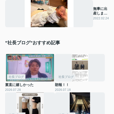
無事に出
産しまし
た！
2022.02.24
”社長ブログ”おすすめ記事
社長ブログ
社長ブログ
素直に嬉しかった
朗報！！
2026.07.28
2026.07.18