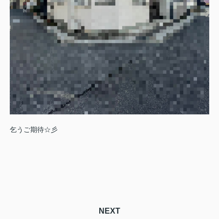
乞うご期待☆彡
NEXT