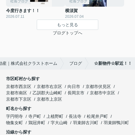
社長ブログ
社長ブログ
今度行きます！！
横須賀
2026.07.11
2026.07.04
もっと見る
ブログトップへ
動産｜株式会社クラストホーム
ブログ
☆新物件☆駅近！！
市区町村から探す
京都市西京区
京都市右京区
向日市
京都市伏見区
京都市南区
乙訓郡大山崎町
長岡京市
京都市中京区
京都市下京区
京都市上京区
町名から探す
字円明寺
寺戸町
上植野町
長法寺
松尾井戸町
物集女町
鶏冠井町
字大山崎
羽束師古川町
羽束師鴨川町
沿線から探す