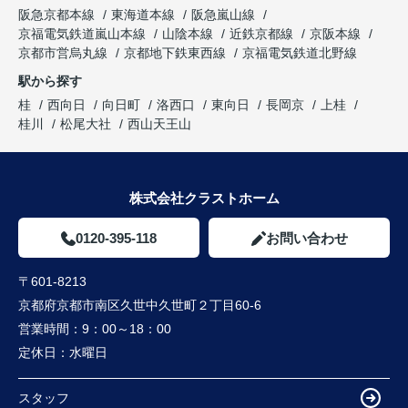
阪急京都本線
東海道本線
阪急嵐山線
京福電気鉄道嵐山本線
山陰本線
近鉄京都線
京阪本線
京都市営烏丸線
京都地下鉄東西線
京福電気鉄道北野線
駅から探す
桂
西向日
向日町
洛西口
東向日
長岡京
上桂
桂川
松尾大社
西山天王山
株式会社クラストホーム
0120-395-118
お問い合わせ
〒601-8213
京都府京都市南区久世中久世町２丁目60-6
営業時間：
9：00～18：00
定休日：
水曜日
スタッフ