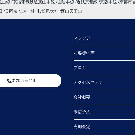
嵐山線
京福電気鉄道嵐山本線
山陰本線
近鉄京都線
京阪本線
京都市
日
長岡京
上桂
桂川
松尾大社
西山天王山
スタッフ
お客様の声
ブログ
0120-395-118
アクセスマップ
会社概要
来店予約
売却査定