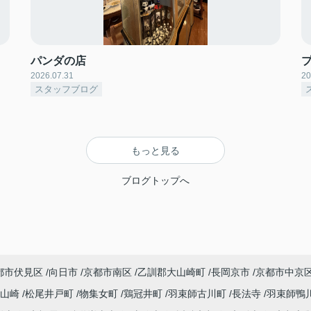
パンダの店
2026.07.31
20
スタッフブログ
もっと見る
ブログトップへ
都市伏見区
向日市
京都市南区
乙訓郡大山崎町
長岡京市
京都市中京
大山崎
松尾井戸町
物集女町
鶏冠井町
羽束師古川町
長法寺
羽束師鴨