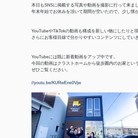
本日もSNSに掲載する写真や動画を撮影に行って来ま
年末年始でお休みを頂いて期間が空いたので、少し懐
YouTubeやTikTokの動画も構成を新しい物にしたり
さらにお客様目線で分かりやすいコンテンツにしてい
YouTubeには既に新着動画をアップ中です。
今回の動画はクラストホームから徒歩圏内のお家とい
ぜひご覧ください。
//youtu.be/KURwEne0Vjw