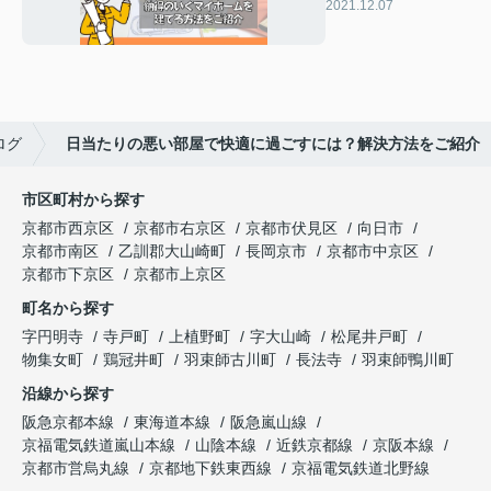
ホームを建てる方法
2021.12.07
をご紹介
ログ
日当たりの悪い部屋で快適に過ごすには？解決方法をご紹介
市区町村から探す
京都市西京区
京都市右京区
京都市伏見区
向日市
京都市南区
乙訓郡大山崎町
長岡京市
京都市中京区
京都市下京区
京都市上京区
町名から探す
字円明寺
寺戸町
上植野町
字大山崎
松尾井戸町
物集女町
鶏冠井町
羽束師古川町
長法寺
羽束師鴨川町
沿線から探す
阪急京都本線
東海道本線
阪急嵐山線
京福電気鉄道嵐山本線
山陰本線
近鉄京都線
京阪本線
京都市営烏丸線
京都地下鉄東西線
京福電気鉄道北野線