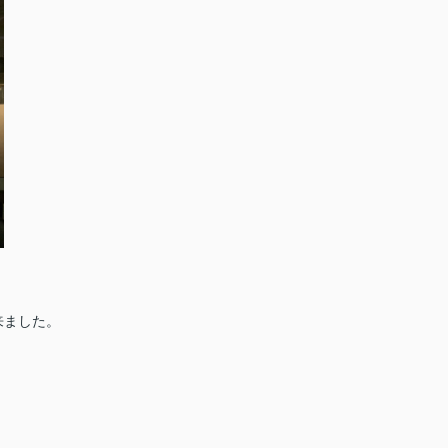
、
来ました。
。