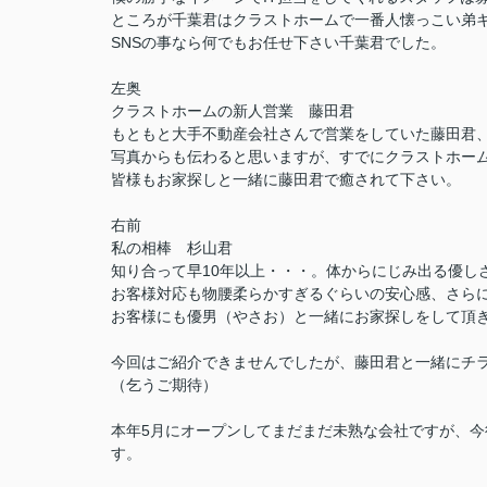
ところが千葉君はクラストホームで一番人懐っこい弟キャラ
SNSの事なら何でもお任せ下さい千葉君でした。
左奥
クラストホームの新人営業 藤田君
もともと大手不動産会社さんで営業をしていた藤田君
写真からも伝わると思いますが、すでにクラストホー
皆様もお家探しと一緒に藤田君で癒されて下さい。
右前
私の相棒 杉山君
知り合って早10年以上・・・。体からにじみ出る優し
お客様対応も物腰柔らかすぎるぐらいの安心感、さらにT
お客様にも優男（やさお）と一緒にお家探しをして頂
今回はご紹介できませんでしたが、藤田君と一緒にチ
（乞うご期待）
本年5月にオープンしてまだまだ未熟な会社ですが、
す。