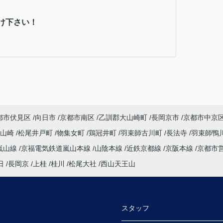
け下さい！
都市伏見区
向日市
京都市南区
乙訓郡大山崎町
長岡京市
京都市中京
大山崎
松尾井戸町
物集女町
鶏冠井町
羽束師古川町
長法寺
羽束師鴨
嵐山線
京福電気鉄道嵐山本線
山陰本線
近鉄京都線
京阪本線
京都市
日
長岡京
上桂
桂川
松尾大社
西山天王山
スタッフ