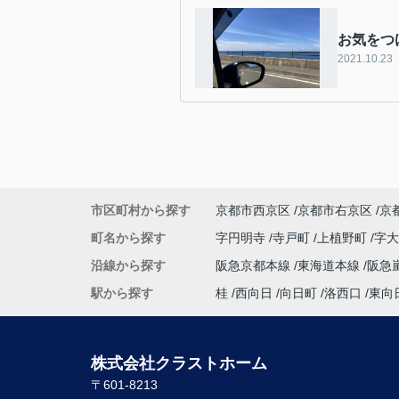
お気をつ
2021.10.23
市区町村から探す
京都市西京区
京都市右京区
京
町名から探す
字円明寺
寺戸町
上植野町
字
沿線から探す
阪急京都本線
東海道本線
阪急
駅から探す
桂
西向日
向日町
洛西口
東向
株式会社クラストホーム
〒601-8213