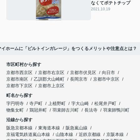
なくてポテトチップ
2021.10.19
マイホームに「ビルトインガレージ」をつくるメリットや注意点とは？
市区町村から探す
京都市西京区
京都市右京区
京都市伏見区
向日市
京都市南区
乙訓郡大山崎町
長岡京市
京都市中京区
京都市下京区
京都市上京区
町名から探す
字円明寺
寺戸町
上植野町
字大山崎
松尾井戸町
物集女町
鶏冠井町
羽束師古川町
長法寺
羽束師鴨川町
沿線から探す
阪急京都本線
東海道本線
阪急嵐山線
京福電気鉄道嵐山本線
山陰本線
近鉄京都線
京阪本線