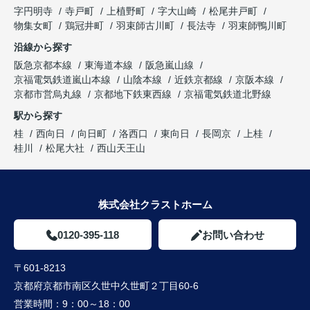
字円明寺
寺戸町
上植野町
字大山崎
松尾井戸町
物集女町
鶏冠井町
羽束師古川町
長法寺
羽束師鴨川町
沿線から探す
阪急京都本線
東海道本線
阪急嵐山線
京福電気鉄道嵐山本線
山陰本線
近鉄京都線
京阪本線
京都市営烏丸線
京都地下鉄東西線
京福電気鉄道北野線
駅から探す
桂
西向日
向日町
洛西口
東向日
長岡京
上桂
桂川
松尾大社
西山天王山
株式会社クラストホーム
0120-395-118
お問い合わせ
〒601-8213
京都府京都市南区久世中久世町２丁目60-6
営業時間：
9：00～18：00