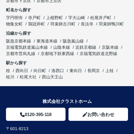
京都市下京区
京都市上京区
町名から探す
字円明寺
寺戸町
上植野町
字大山崎
松尾井戸町
物集女町
鶏冠井町
羽束師古川町
長法寺
羽束師鴨川町
沿線から探す
阪急京都本線
東海道本線
阪急嵐山線
京福電気鉄道嵐山本線
山陰本線
近鉄京都線
京阪本線
京都市営烏丸線
京都地下鉄東西線
京福電気鉄道北野線
駅から探す
桂
西向日
向日町
洛西口
東向日
長岡京
上桂
桂川
松尾大社
西山天王山
株式会社クラストホーム
0120-395-118
お問い合わせ
〒601-8213