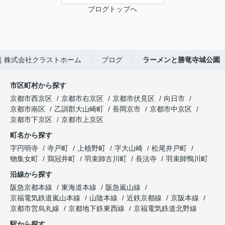
ブログトップへ
｜株式会社クラストホーム
ブログ
ラーメンと勝竜寺城公園
市区町村から探す
京都市西京区
京都市右京区
京都市伏見区
向日市
京都市南区
乙訓郡大山崎町
長岡京市
京都市中京区
京都市下京区
京都市上京区
町名から探す
字円明寺
寺戸町
上植野町
字大山崎
松尾井戸町
物集女町
鶏冠井町
羽束師古川町
長法寺
羽束師鴨川町
沿線から探す
阪急京都本線
東海道本線
阪急嵐山線
京福電気鉄道嵐山本線
山陰本線
近鉄京都線
京阪本線
京都市営烏丸線
京都地下鉄東西線
京福電気鉄道北野線
駅から探す