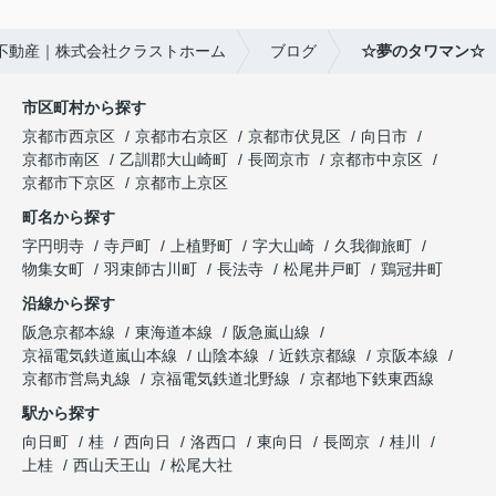
不動産｜株式会社クラストホーム
ブログ
☆夢のタワマン☆
市区町村から探す
京都市西京区
京都市右京区
京都市伏見区
向日市
京都市南区
乙訓郡大山崎町
長岡京市
京都市中京区
京都市下京区
京都市上京区
町名から探す
字円明寺
寺戸町
上植野町
字大山崎
久我御旅町
物集女町
羽束師古川町
長法寺
松尾井戸町
鶏冠井町
沿線から探す
阪急京都本線
東海道本線
阪急嵐山線
京福電気鉄道嵐山本線
山陰本線
近鉄京都線
京阪本線
京都市営烏丸線
京福電気鉄道北野線
京都地下鉄東西線
駅から探す
向日町
桂
西向日
洛西口
東向日
長岡京
桂川
上桂
西山天王山
松尾大社