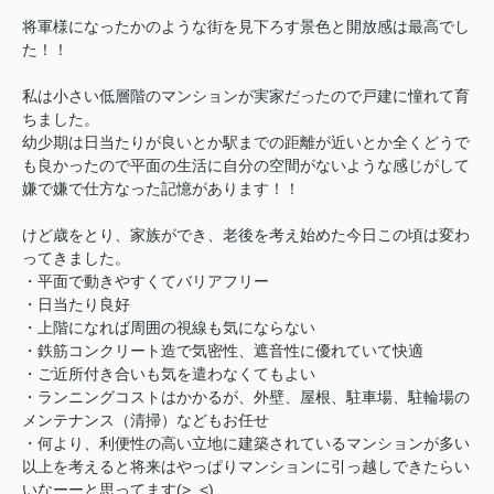
将軍様になったかのような街を見下ろす景色と開放感は最高でし
た！！
私は小さい低層階のマンションが実家だったので戸建に憧れて育
ちました。
幼少期は日当たりが良いとか駅までの距離が近いとか全くどうで
も良かったので平面の生活に自分の空間がないような感じがして
嫌で嫌で仕方なった記憶があります！！
けど歳をとり、家族ができ、老後を考え始めた今日この頃は変わ
ってきました。
・平面で動きやすくてバリアフリー
・日当たり良好
・上階になれば周囲の視線も気にならない
・鉄筋コンクリート造で気密性、遮音性に優れていて快適
・ご近所付き合いも気を遣わなくてもよい
・ランニングコストはかかるが、外壁、屋根、駐車場、駐輪場の
メンテナンス（清掃）などもお任せ
・何より、利便性の高い立地に建築されているマンションが多い
以上を考えると将来はやっぱりマンションに引っ越しできたらい
いなーーと思ってます(>_<)