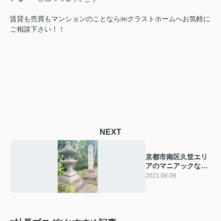
賃貸も売買もマンションのことなら㈱クラストホームへお気軽に
ご相談下さい！！
NEXT
京都市南区久世エリ
アのマニアックなス
ポットをご紹介☆
2021.08.09