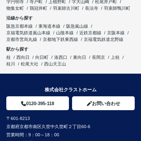
字円明寺
寺戸町
上植野町
字大山崎
松尾井戸町
物集女町
鶏冠井町
羽束師古川町
長法寺
羽束師鴨川町
沿線から探す
阪急京都本線
東海道本線
阪急嵐山線
京福電気鉄道嵐山本線
山陰本線
近鉄京都線
京阪本線
京都市営烏丸線
京都地下鉄東西線
京福電気鉄道北野線
駅から探す
桂
西向日
向日町
洛西口
東向日
長岡京
上桂
桂川
松尾大社
西山天王山
株式会社クラストホーム
0120-395-118
お問い合わせ
〒601-8213
京都府京都市南区久世中久世町２丁目60-6
営業時間：
9：00～18：00