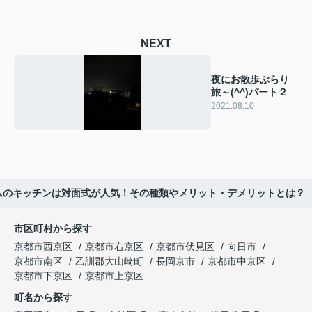
NEXT
夜にお散歩ぶらり
旅～(^^)パート２
2021.08.10
ムのキッチンは対面式が人気！その種類やメリット・デメリットとは？
市区町村から探す
京都市西京区
京都市右京区
京都市伏見区
向日市
京都市南区
乙訓郡大山崎町
長岡京市
京都市中京区
京都市下京区
京都市上京区
町名から探す