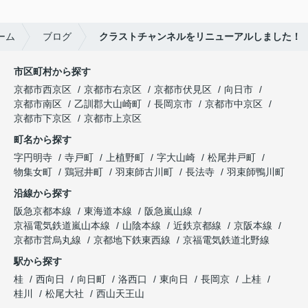
ーム
ブログ
クラストチャンネルをリニューアルしました！
市区町村から探す
京都市西京区
京都市右京区
京都市伏見区
向日市
京都市南区
乙訓郡大山崎町
長岡京市
京都市中京区
京都市下京区
京都市上京区
町名から探す
字円明寺
寺戸町
上植野町
字大山崎
松尾井戸町
物集女町
鶏冠井町
羽束師古川町
長法寺
羽束師鴨川町
沿線から探す
阪急京都本線
東海道本線
阪急嵐山線
京福電気鉄道嵐山本線
山陰本線
近鉄京都線
京阪本線
京都市営烏丸線
京都地下鉄東西線
京福電気鉄道北野線
駅から探す
桂
西向日
向日町
洛西口
東向日
長岡京
上桂
桂川
松尾大社
西山天王山