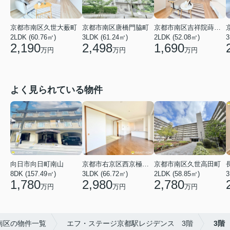
京都市南区久世大薮町
京都市南区唐橋門脇町
京都市南区吉祥院蒔絵南町
2LDK (60.76㎡)
3LDK (61.24㎡)
2LDK (52.08㎡)
3
2,190
2,498
1,690
万円
万円
万円
よく見られている物件
向日市向日町南山
京都市右京区西京極河原町
京都市南区久世高田町
8DK (157.49㎡)
3LDK (66.72㎡)
2LDK (58.85㎡)
3
1,780
2,980
2,780
万円
万円
万円
南区の物件一覧
エフ・ステージ京都駅レジデンス 3階
3階