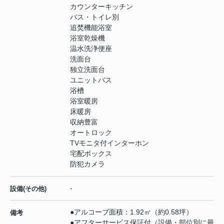
カウンターキッチン
バス・トイレ別
追焚機能浴室
浴室乾燥機
温水洗浄便座
洗面台
独立洗面台
ユニットバス
浴槽
浴室暖房
床暖房
収納豊富
オートロック
TVモニタ付インターホン
宅配ボックス
防犯カメラ
-
設備(その他)
●アルコーブ面積：1.92㎡（約0.58坪）
備考
●アフターサービス保証付（設備・部位別に最