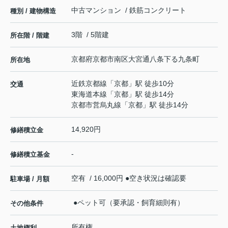
中古マンション / 鉄筋コンクリート
種別 / 建物構造
3階 / 5階建
所在階 / 階建
京都府
京都市南区
大宮通八条下る
九条町
所在地
近鉄京都線
「
京都
」駅 徒歩10分
交通
東海道本線
「
京都
」駅 徒歩14分
京都市営烏丸線
「
京都
」駅 徒歩14分
14,920円
修繕積立金
-
修繕積立基金
空有 / 16,000円 ●空き状況は確認要
駐車場 / 月額
●ペット可（要承認・飼育細則有）
その他条件
所有権
土地権利