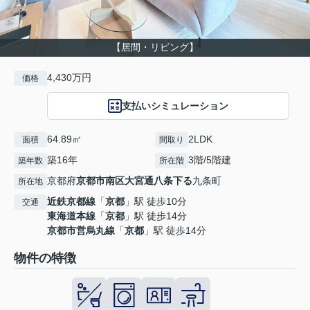
【居間・リビング】
4,430万円
価格
支払いシミュレーション
64.89㎡
2LDK
面積
間取り
築16年
3階/5階建
築年数
所在階
京都府
京都市南区
大宮通八条下る
九条町
所在地
近鉄京都線
「
京都
」駅 徒歩10分
交通
東海道本線
「
京都
」駅 徒歩14分
京都市営烏丸線
「
京都
」駅 徒歩14分
物件の特徴