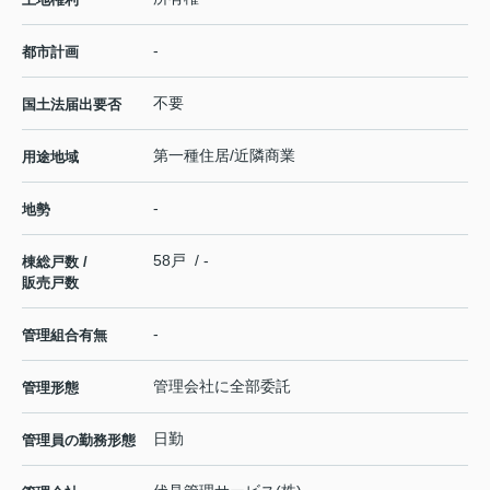
-
都市計画
不要
国土法届出要否
第一種住居/近隣商業
用途地域
-
地勢
58戸 / -
棟総戸数 /
販売戸数
-
管理組合有無
管理会社に全部委託
管理形態
日勤
管理員の勤務形態