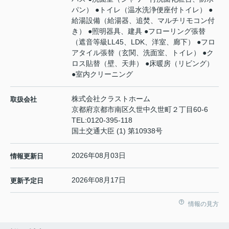
パン） ●トイレ（温水洗浄便座付トイレ） ●
給湯設備（給湯器、追焚、マルチリモコン付
き） ●照明器具、建具 ●フローリング張替
（遮音等級LL45、LDK、洋室、廊下） ●フロ
アタイル張替（玄関、洗面室、トイレ） ●ク
ロス貼替（壁、天井） ●床暖房（リビング）
●室内クリーニング
株式会社クラストホーム
取扱会社
京都府京都市南区久世中久世町２丁目60-6
TEL:
0120-395-118
国土交通大臣 (1) 第10938号
2026年08月03日
情報更新日
2026年08月17日
更新予定日
情報の見方