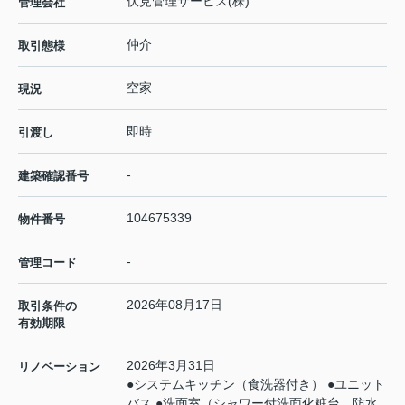
伏見管理サービス(株)
管理会社
仲介
取引態様
空家
現況
即時
引渡し
-
建築確認番号
104675339
物件番号
-
管理コード
2026年08月17日
取引条件の
有効期限
2026年3月31日
リノベーション
●システムキッチン（食洗器付き） ●ユニット
バス ●洗面室（シャワー付洗面化粧台、防水