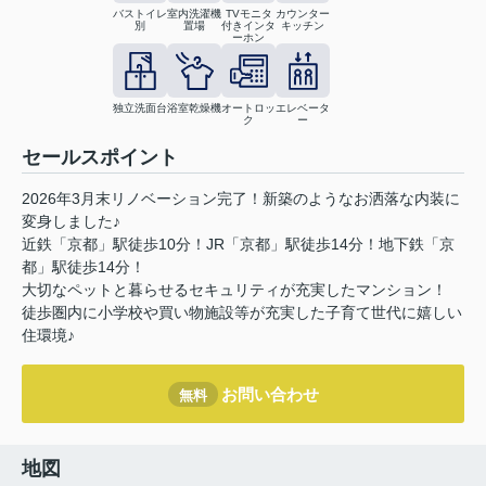
バストイレ
室内洗濯機
TVモニタ
カウンター
別
置場
付きインタ
キッチン
ーホン
独立洗面台
浴室乾燥機
オートロッ
エレベータ
ク
ー
セールスポイント
2026年3月末リノベーション完了！新築のようなお洒落な内装に
変身しました♪
近鉄「京都」駅徒歩10分！JR「京都」駅徒歩14分！地下鉄「京
都」駅徒歩14分！
大切なペットと暮らせるセキュリティが充実したマンション！
徒歩圏内に小学校や買い物施設等が充実した子育て世代に嬉しい
住環境♪
お問い合わせ
無料
地図