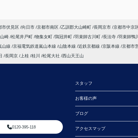
都市伏見区
向日市
京都市南区
乙訓郡大山崎町
長岡京市
京都市中京
大山崎
松尾井戸町
物集女町
鶏冠井町
羽束師古川町
長法寺
羽束師鴨
嵐山線
京福電気鉄道嵐山本線
山陰本線
近鉄京都線
京阪本線
京都市
日
長岡京
上桂
桂川
松尾大社
西山天王山
スタッフ
お客様の声
ブログ
0120-395-118
アクセスマップ