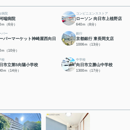
合病院
コンビニエンスストア
河端病院
ローソン 向日市上植野店
60ｍ（6分）
640ｍ（8分）
ーパー
銀行
ーパーマーケット神崎屋西向日
京都銀行 東長岡支店
1006ｍ（13分）
00ｍ（10分）
学校
中学校
日市立第5向陽小学校
向日市立勝山中学校
100ｍ（14分）
1300ｍ（17分）