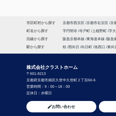
市区町村から探す
京都市西京区
京都市右京区
京
町名から探す
字円明寺
寺戸町
上植野町
字
沿線から探す
阪急京都本線
東海道本線
阪急
駅から探す
桂
西向日
向日町
洛西口
東向
株式会社クラストホーム
〒601-8213
京都府京都市南区久世中久世町２丁目60-6
営業時間：
9：00～18：00
定休日：
水曜日
お問い合わせ