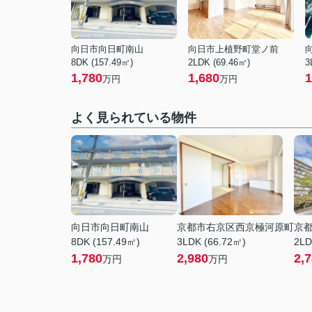
向日市向日町南山
向日市上植野町堂ノ前
8DK (157.49㎡)
2LDK (69.46㎡)
3
1,780
1,680
1
万円
万円
よく見られている物件
向日市向日町南山
京都市右京区西京極河原町
京
8DK (157.49㎡)
3LDK (66.72㎡)
2LD
1,780
2,980
2,
万円
万円