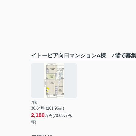
イトーピア向日マンションA棟 7階で募
7階
30.84坪 (101.96㎡)
2,180
万円(70.69万円/
坪)