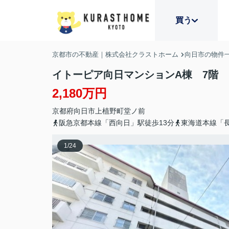
買う
京都市の不動産｜株式会社クラストホーム
向日市の物件
イトーピア向日マンションA棟 7階
2,180万円
京都府
向日市
上植野町
堂ノ前
阪急京都本線「西向日」駅徒歩13分
東海道本線「長
1
/
24