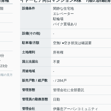
本情報
イトーピア向日マンションA棟 7階の詳細情
7階
設備条件
閑静な住宅地
エレベーター
駐輪場
バイク置場あり
設備(その他)
-
駐車場/月額
空無/ ●空き状況は確認要
土地権利
所有権
3分
分
国土法届出
不要
23分
用途地域
-
情報の見方
販売戸数 / 総戸数
- / 284戸
管理形態
管理会社に全部委託
管理員の勤務形態
日勤
管理会社
伊藤忠アーバンコミュニティ