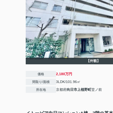
【外観】
2,180万円
価格
3LDK/101.96㎡
間取り/面積
京都府
向日市
上植野町
堂ノ前
所在地