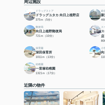
周辺施設
ドラッグストア
総
ドラッグユタカ 向日上植野店
新
375ｍ（5分）
4
郵便局
ス
向日上植野郵便局
ス
721ｍ（10分）
店
8
保育園
小
深田保育所
向
1011ｍ（13分）
1
幼稚園
一里塚幼稚園
1321ｍ（17分）
近隣の物件