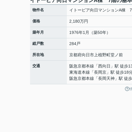
イトーピア向日マンションA棟 7階の基
物件名
イトーピア向日マンションA棟 
価格
2,180万円
築年月
1976年1月（築50年）
総戸数
284戸
所在地
京都府
向日市
上植野町
堂ノ前
交通
阪急京都本線
「
西向日
」駅 徒歩1
東海道本線
「
長岡京
」駅 徒歩18
阪急京都本線
「
長岡天神
」駅 徒歩