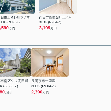
向日市上植野町堂ノ前
向日市物集女町五ノ坪
LDK (69.46㎡)
3LDK (66.04㎡)
,590
3,199
万円
万円
都市南区久世高田町
長岡京市一里塚
K (58.85㎡)
3LDK (69.04㎡)
780
2,390
万円
万円