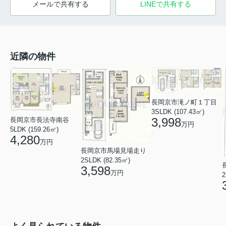
メールで共有する
LINEで共有する
近隣の物件
長岡京市滝ノ町１丁目
3SLDK (107.43㎡)
3,998
長岡京市長法寺南谷
万円
5LDK (159.26㎡)
4,280
万円
長岡京市馬場見場走り
2SLDK (82.35㎡)
3,598
万円
2