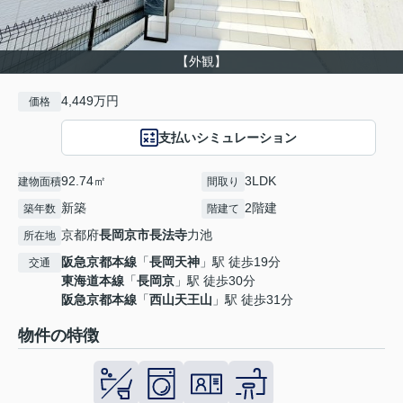
【外観】
4,449万円
価格
支払いシミュレーション
92.74㎡
3LDK
建物面積
間取り
新築
2階建
築年数
階建て
京都府
長岡京市
長法寺
力池
所在地
阪急京都本線
「
長岡天神
」駅 徒歩19分
交通
東海道本線
「
長岡京
」駅 徒歩30分
阪急京都本線
「
西山天王山
」駅 徒歩31分
物件の特徴