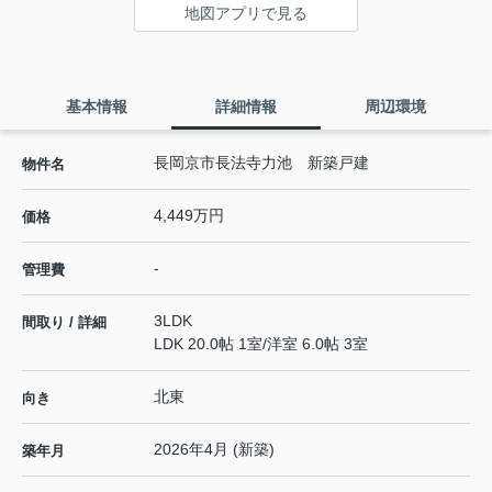
地図アプリで見る
基本情報
詳細情報
周辺環境
長岡京市長法寺力池 新築戸建
物件名
4,449万円
価格
-
管理費
3LDK
間取り / 詳細
LDK 20.0帖 1室
/
洋室 6.0帖 3室
北東
向き
2026年4月 (新築)
築年月