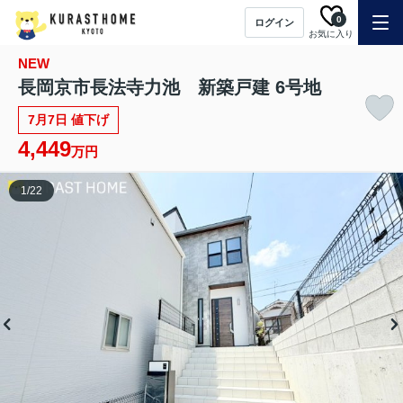
0
ログイン
お気に入り
NEW
長岡京市長法寺力池 新築戸建 6号地
7月7日 値下げ
4,449
万円
1
/
22