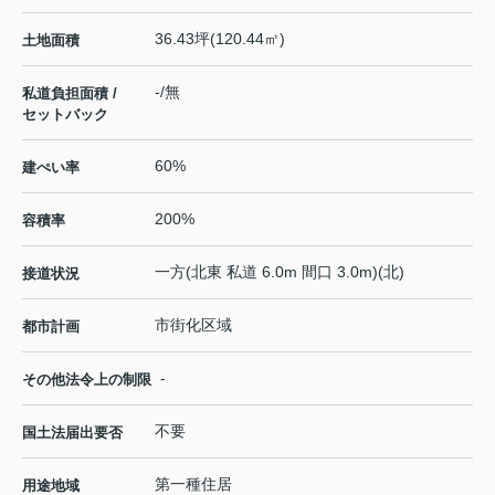
36.43坪(120.44㎡)
土地面積
-/無
私道負担面積 /
セットバック
60%
建ぺい率
200%
容積率
一方(北東 私道 6.0m 間口 3.0m)(北)
接道状況
市街化区域
都市計画
-
その他法令上の制限
不要
国土法届出要否
第一種住居
用途地域