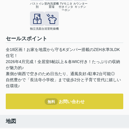
バストイレ
室内洗濯機
TVモニタ
カウンター
別
置場
付きインタ
キッチン
ーホン
独立洗面台
浴室乾燥機
セールスポイント
全18区画！お家を地震から守るKダンパー搭載のZEH水準3LDK
住宅！
2026年4月完成！全居室6帖以上＆各WIC付き！たっぷりの収納
が魅力的♪
裏側が南西で空きのため日当たり、通風良好♪駐車2台可能◎
自然豊かで「長法寺小学校」まで徒歩2分と子育て世代に嬉しい
住環境♪
お問い合わせ
無料
地図