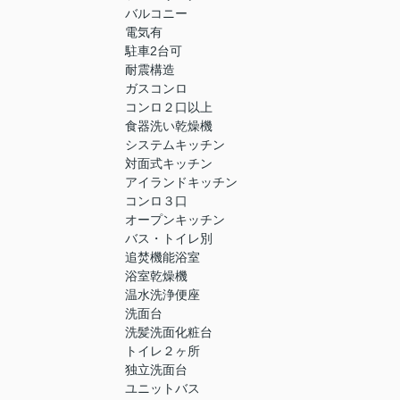
バルコニー
電気有
駐車2台可
耐震構造
ガスコンロ
コンロ２口以上
食器洗い乾燥機
システムキッチン
対面式キッチン
アイランドキッチン
コンロ３口
オープンキッチン
バス・トイレ別
追焚機能浴室
浴室乾燥機
温水洗浄便座
洗面台
洗髪洗面化粧台
トイレ２ヶ所
独立洗面台
ユニットバス