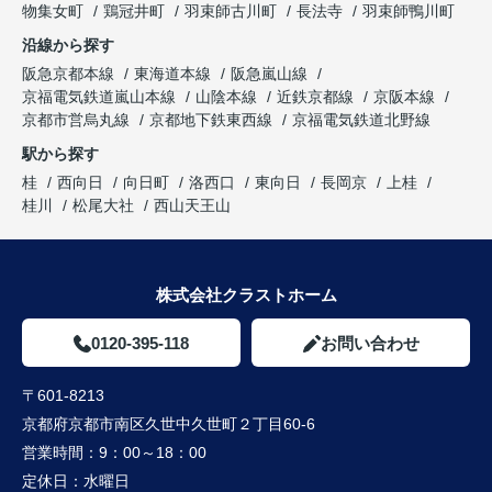
物集女町
鶏冠井町
羽束師古川町
長法寺
羽束師鴨川町
沿線から探す
阪急京都本線
東海道本線
阪急嵐山線
京福電気鉄道嵐山本線
山陰本線
近鉄京都線
京阪本線
京都市営烏丸線
京都地下鉄東西線
京福電気鉄道北野線
駅から探す
桂
西向日
向日町
洛西口
東向日
長岡京
上桂
桂川
松尾大社
西山天王山
株式会社クラストホーム
0120-395-118
お問い合わせ
〒601-8213
京都府京都市南区久世中久世町２丁目60-6
営業時間：
9：00～18：00
定休日：
水曜日