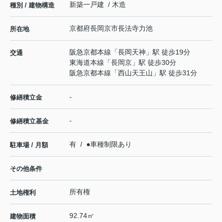
新築一戸建 / 木造
種別 / 建物構造
京都府
長岡京市
長法寺
力池
所在地
阪急京都本線
「
長岡天神
」駅 徒歩19分
交通
東海道本線
「
長岡京
」駅 徒歩30分
阪急京都本線
「
西山天王山
」駅 徒歩31分
-
修繕積立金
-
修繕積立基金
有 / ●車種制限あり
駐車場 / 月額
その他条件
所有権
土地権利
92.74㎡
建物面積