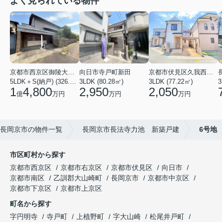
よく見られている物件
京都市西京区御陵大枝山町２丁目
向日市寺戸町新田
京都市伏見区久我西出町
5LDK＋S(納戸) (326.54㎡)
3LDK (80.28㎡)
3LDK (77.22㎡)
3
1
4,800
2,950
2,050
億
万円
万円
万円
長岡京市の物件一覧
長岡京市長法寺力池 新築戸建
6号地
市区町村から探す
京都市西京区
京都市右京区
京都市伏見区
向日市
京都市南区
乙訓郡大山崎町
長岡京市
京都市中京区
京都市下京区
京都市上京区
町名から探す
字円明寺
寺戸町
上植野町
字大山崎
松尾井戸町