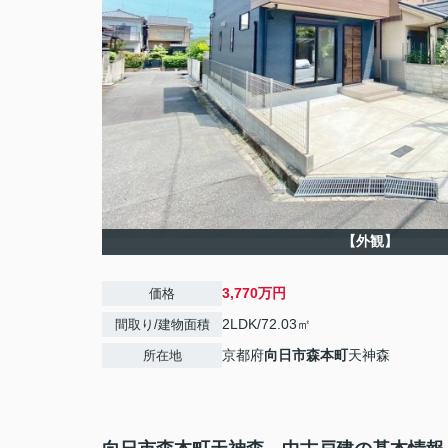
【外観】
3,770万円
価格
2LDK/72.03㎡
間取り/建物面積
京都府
向日市
森本町
天神森
所在地