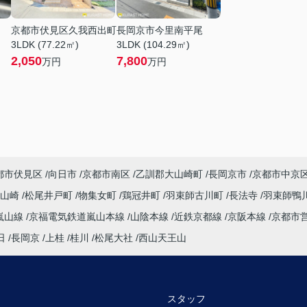
京都市伏見区久我西出町
長岡京市今里南平尾
3LDK (77.22㎡)
3LDK (104.29㎡)
2,050
7,800
万円
万円
都市伏見区
向日市
京都市南区
乙訓郡大山崎町
長岡京市
京都市中京
大山崎
松尾井戸町
物集女町
鶏冠井町
羽束師古川町
長法寺
羽束師鴨
嵐山線
京福電気鉄道嵐山本線
山陰本線
近鉄京都線
京阪本線
京都市
日
長岡京
上桂
桂川
松尾大社
西山天王山
スタッフ