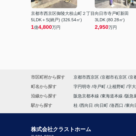
京都市西京区御陵大枝山町２丁目
向日市寺戸町新田
5LDK＋S(納戸) (326.54㎡)
3LDK (80.28㎡)
1
4,800
2,950
億
万円
万円
市区町村から探す
京都市西京区
京都市右京区
京
町名から探す
字円明寺
寺戸町
上植野町
字
沿線から探す
阪急京都本線
東海道本線
阪急
駅から探す
桂
西向日
向日町
洛西口
東向
株式会社クラストホーム