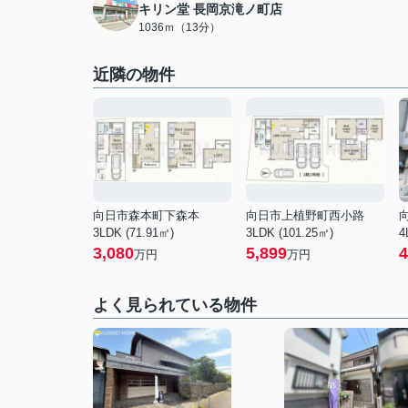
キリン堂 長岡京滝ノ町店
1036ｍ（13分）
近隣の物件
向日市森本町下森本
向日市上植野町西小路
3LDK (71.91㎡)
3LDK (101.25㎡)
4
3,080
5,899
4
万円
万円
よく見られている物件