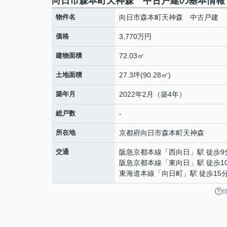
向日市森本町天神森 中古戸建の基本情報
物件名
向日市森本町天神森 中古戸建
価格
3,770万円
建物面積
72.03㎡
土地面積
27.3坪(90.28㎡)
築年月
2022年2月（築4年）
総戸数
-
所在地
京都府
向日市
森本町
天神森
交通
阪急京都本線
「
西向日
」駅 徒歩9
阪急京都本線
「
東向日
」駅 徒歩1
東海道本線
「
向日町
」駅 徒歩15