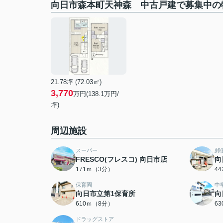
向日市森本町天神森 中古戸建で募集中の
21.78坪 (72.03㎡)
3,770
万円(138.1万円/
坪)
周辺施設
スーパー
郵
FRESCO(フレスコ) 向日市店
向
171ｍ（3分）
4
保育園
中
向日市立第1保育所
向
610ｍ（8分）
6
ドラッグストア