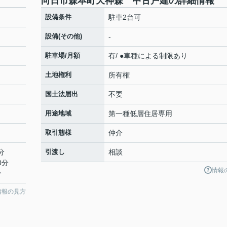
向日市森本町天神森 中古戸建の詳細情報
設備条件
駐車2台可
設備(その他)
-
駐車場/月額
有/ ●車種による制限あり
土地権利
所有権
国土法届出
不要
用途地域
第一種低層住居専用
取引態様
仲介
分
引渡し
相談
0分
情報
分
情報の見方