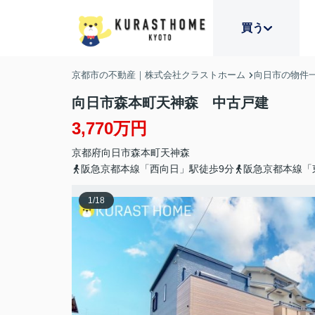
買う
京都市の不動産｜株式会社クラストホーム
向日市の物件
向日市森本町天神森 中古戸建
3,770万円
京都府
向日市
森本町
天神森
阪急京都本線「西向日」駅徒歩9分
阪急京都本線「
1
/
18