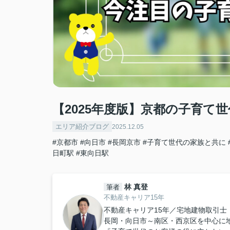
【2025年度版】京都の子育て
エリア紹介ブログ
2025.12.05
#京都市
#向日市
#長岡京市
#子育て世代の家族と共に
日町駅
#東向日駅
林 真登
筆者
不動産キャリア15年
不動産キャリア15年／宅地建物取引士
長岡・向日市～南区・西京区を中心に