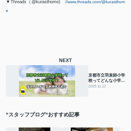
▼Threads（@kurasthome)
//www.threads.com/@kurasthom
e
NEXT
京都市立羽束師小学
校ってどんな小学
校？学区内のおすす
2025.11.12
め物件も紹介
”スタッフブログ”おすすめ記事