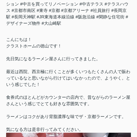
ション
#中古を買ってリノベーション
#中古テラス
#テラスハウ
ス
#京都市南区
#東寺
#京都
#京都アリーナ
#社員旅行
#長岡京
駅
#長岡天神駅
#JR東海道本線沿線
#阪急沿線
#閑静な住宅街
#
デザイナーズ物件
#大山崎駅
こんにちは！
クラストホームの徳山です！
先日気になるラーメン屋さんに行ってきました。
最近は西院、西京極に行くことが多くいつもたくさんの人で賑わ
っているなと思いながら行けてはいなかったので、ようやく。と
いう感じでした！
食券式のほとんどがカウンターの店内で、昔ながらのラーメン屋
さんという感じでとても好きな雰囲気です。
ラーメンはコクがあり背脂濃厚な味でザ・京都ラーメンです。
気になる方は是非行ってみてください。