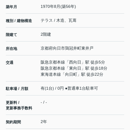
1970年8月(築56年)
築年月
テラス / 木造、瓦葺
種別 / 建物構造
2階建
階建て
京都府
向日市
鶏冠井町
東井戸
所在地
阪急京都本線
「
西向日
」駅 徒歩5分
交通
阪急京都本線
「
東向日
」駅 徒歩18分
東海道本線
「
向日町
」駅 徒歩22分
有(1台) / 0円 ●普通車1台駐車可
駐車場 / 月額
- / -
更新料 /
更新事務手数料
2年
契約期間