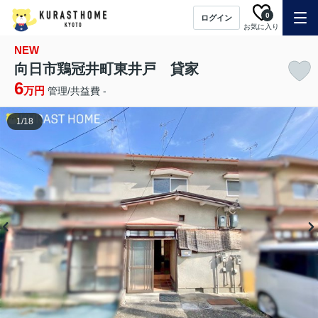
0
ログイン
お気に入り
NEW
向日市鶏冠井町東井戸 貸家
6
万円
管理/共益費 -
1
/
18