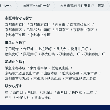
トホーム
向日市の物件一覧
向日市鶏冠井町東井戸 貸家
市区町村から探す
京都市西京区
京都市右京区
向日市
京都市伏見区
京都市南区
乙訓郡大山崎町
長岡京市
京都市中京区
京都市下京区
京都市上京区
町名から探す
字円明寺
寺戸町
上植野町
長法寺
松尾井戸町
物集女町
鶏冠井町
字大山崎
羽束師古川町
羽束師鴨川町
沿線から探す
阪急京都本線
東海道本線
阪急嵐山線
京福電気鉄道嵐山本線
山陰本線
近鉄京都線
京阪本線
京都市営烏丸線
京都地下鉄東西線
京福電気鉄道北野線
駅から探す
桂
西向日
向日町
洛西口
東向日
長岡京
上桂
桂川
松尾大社
西山天王山