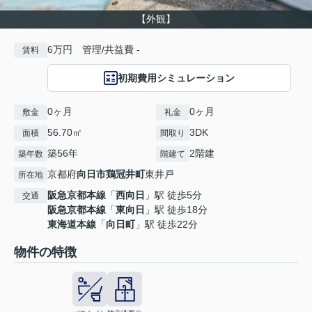
【外観】
6万円 管理/共益費 -
賃料
初期費用シミュレーション
0ヶ月
0ヶ月
敷金
礼金
56.70㎡
3DK
面積
間取り
築56年
2階建
築年数
階建て
京都府
向日市
鶏冠井町
東井戸
所在地
阪急京都本線
「
西向日
」駅 徒歩5分
交通
阪急京都本線
「
東向日
」駅 徒歩18分
東海道本線
「
向日町
」駅 徒歩22分
物件の特徴