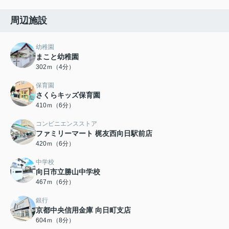
周辺施設
幼稚園
まこと幼稚園
302ｍ（4分）
保育園
さくらキッズ保育園
410ｍ（6分）
コンビニエンスストア
ファミリーマート 梶友西向日駅前店
420ｍ（6分）
中学校
向日市立勝山中学校
467ｍ（6分）
銀行
京都中央信用金庫 向日町支店
604ｍ（8分）