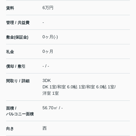
6万円
賃料
-
管理 / 共益費
0ヶ月(-)
敷金(保証金)
0ヶ月
礼金
- / -
償却 / 敷引
3DK
間取り / 詳細
DK 1室
/
和室 6.0帖 1室
/
和室 6.0帖 1室
/
洋室 1室
56.70㎡ / -
面積 /
バルコニー面積
西
向き