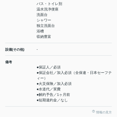
バス・トイレ別
温水洗浄便座
洗面台
シャワー
独立洗面台
浴槽
収納豊富
-
設備(その他)
備考
●保証人／必須
●保証会社／加入必須（全保連・日本セーフテ
ィー）
●火災保険／加入必須
●水道代／実費
●解約予告／1ヶ月前
●短期違約金／なし
情報の見方