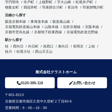
字円明寺
寺戸町
上植野町
字大山崎
松尾井戸町
物集女町
鶏冠井町
羽束師古川町
長法寺
羽束師鴨川町
沿線から探す
阪急京都本線
東海道本線
阪急嵐山線
京福電気鉄道嵐山本線
山陰本線
近鉄京都線
京阪本線
京都市営烏丸線
京都地下鉄東西線
京福電気鉄道北野線
駅から探す
桂
西向日
向日町
洛西口
東向日
長岡京
上桂
桂川
松尾大社
西山天王山
株式会社クラストホーム
0120-395-118
お問い合わせ
〒601-8213
京都府京都市南区久世中久世町２丁目60-6
営業時間：
9：00～18：00