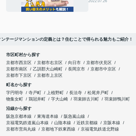
要！買い替えのメリ
2022.07.26
ットも解説！
ィンテージマンションの定義とは？住むことで得られる魅力もご紹介！
市区町村から探す
京都市西京区
京都市右京区
向日市
京都市伏見区
京都市南区
乙訓郡大山崎町
長岡京市
京都市中京区
京都市下京区
京都市上京区
町名から探す
字円明寺
寺戸町
上植野町
長法寺
松尾井戸町
物集女町
鶏冠井町
字大山崎
羽束師古川町
羽束師鴨川町
沿線から探す
阪急京都本線
東海道本線
阪急嵐山線
京福電気鉄道嵐山本線
山陰本線
近鉄京都線
京阪本線
京都市営烏丸線
京都地下鉄東西線
京福電気鉄道北野線