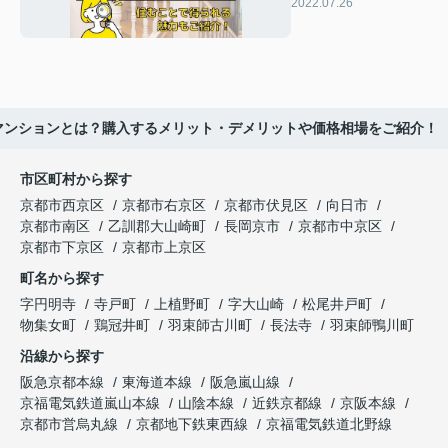
むことで得られる魅
2022.07.26
力もご紹介！
マンションとは？購入するメリット・デメリットや価格相場をご紹介！
市区町村から探す
京都市西京区
京都市右京区
京都市伏見区
向日市
京都市南区
乙訓郡大山崎町
長岡京市
京都市中京区
京都市下京区
京都市上京区
町名から探す
字円明寺
寺戸町
上植野町
字大山崎
松尾井戸町
物集女町
鶏冠井町
羽束師古川町
長法寺
羽束師鴨川町
沿線から探す
阪急京都本線
東海道本線
阪急嵐山線
京福電気鉄道嵐山本線
山陰本線
近鉄京都線
京阪本線
京都市営烏丸線
京都地下鉄東西線
京福電気鉄道北野線