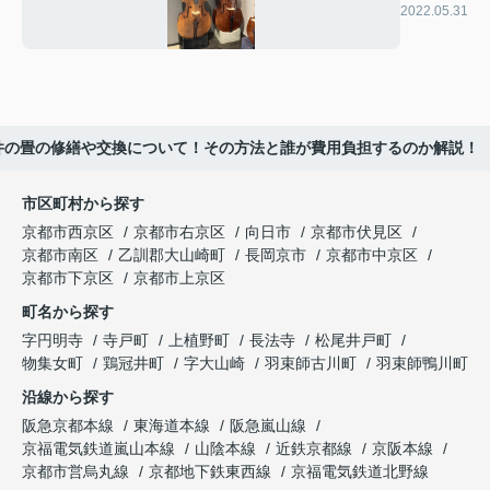
2022.05.31
件の畳の修繕や交換について！その方法と誰が費用負担するのか解説！
市区町村から探す
京都市西京区
京都市右京区
向日市
京都市伏見区
京都市南区
乙訓郡大山崎町
長岡京市
京都市中京区
京都市下京区
京都市上京区
町名から探す
字円明寺
寺戸町
上植野町
長法寺
松尾井戸町
物集女町
鶏冠井町
字大山崎
羽束師古川町
羽束師鴨川町
沿線から探す
阪急京都本線
東海道本線
阪急嵐山線
京福電気鉄道嵐山本線
山陰本線
近鉄京都線
京阪本線
京都市営烏丸線
京都地下鉄東西線
京福電気鉄道北野線