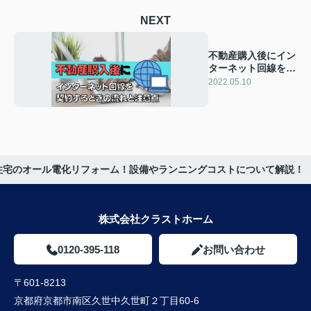
NEXT
不動産購入後にイン
ターネット回線を契
約するときの流れと
2022.05.10
注意点
住宅のオール電化リフォーム！設備やランニングコストについて解説！
株式会社クラストホーム
0120-395-118
お問い合わせ
〒601-8213
京都府京都市南区久世中久世町２丁目60-6