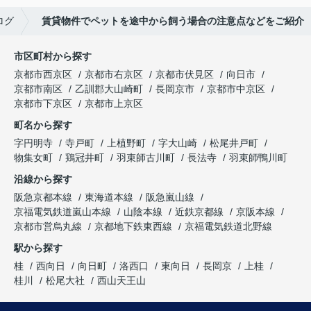
ログ
賃貸物件でペットを途中から飼う場合の注意点などをご紹介
市区町村から探す
京都市西京区
京都市右京区
京都市伏見区
向日市
京都市南区
乙訓郡大山崎町
長岡京市
京都市中京区
京都市下京区
京都市上京区
町名から探す
字円明寺
寺戸町
上植野町
字大山崎
松尾井戸町
物集女町
鶏冠井町
羽束師古川町
長法寺
羽束師鴨川町
沿線から探す
阪急京都本線
東海道本線
阪急嵐山線
京福電気鉄道嵐山本線
山陰本線
近鉄京都線
京阪本線
京都市営烏丸線
京都地下鉄東西線
京福電気鉄道北野線
駅から探す
桂
西向日
向日町
洛西口
東向日
長岡京
上桂
桂川
松尾大社
西山天王山