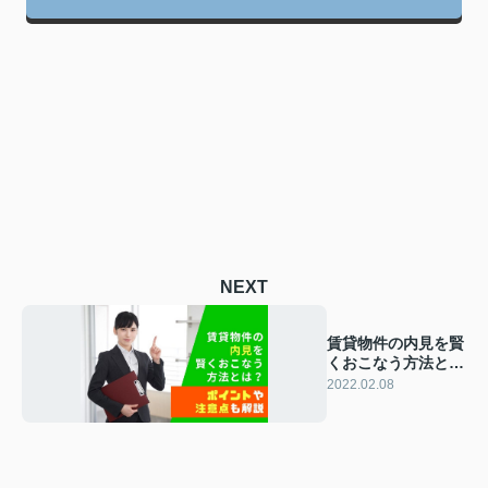
NEXT
賃貸物件の内見を賢
くおこなう方法と
は？ポイントや注意
2022.02.08
点も解説