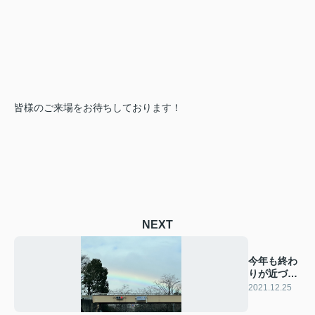
皆様のご来場をお待ちしております！
NEXT
今年も終わ
りが近づい
ています
2021.12.25
ね！