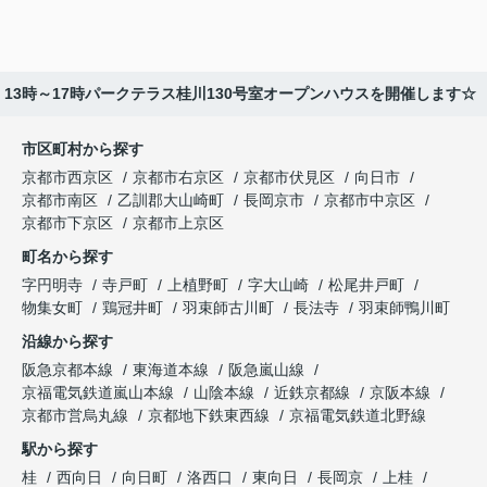
土）13時～17時パークテラス桂川130号室オープンハウスを開催します☆
市区町村から探す
京都市西京区
京都市右京区
京都市伏見区
向日市
京都市南区
乙訓郡大山崎町
長岡京市
京都市中京区
京都市下京区
京都市上京区
町名から探す
字円明寺
寺戸町
上植野町
字大山崎
松尾井戸町
物集女町
鶏冠井町
羽束師古川町
長法寺
羽束師鴨川町
沿線から探す
阪急京都本線
東海道本線
阪急嵐山線
京福電気鉄道嵐山本線
山陰本線
近鉄京都線
京阪本線
京都市営烏丸線
京都地下鉄東西線
京福電気鉄道北野線
駅から探す
桂
西向日
向日町
洛西口
東向日
長岡京
上桂