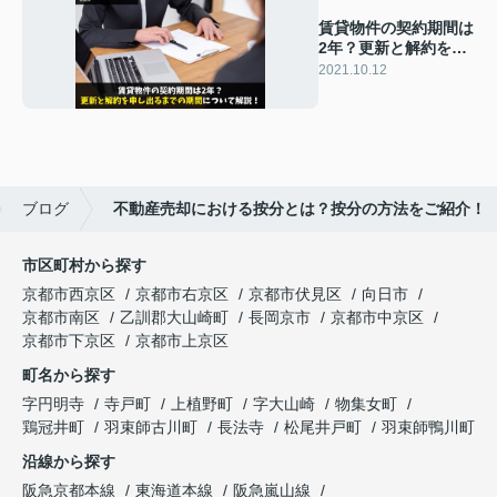
賃貸物件の契約期間は
2年？更新と解約を申
し出るまでの期間につ
2021.10.12
いて解説！
ブログ
不動産売却における按分とは？按分の方法をご紹介！
市区町村から探す
京都市西京区
京都市右京区
京都市伏見区
向日市
京都市南区
乙訓郡大山崎町
長岡京市
京都市中京区
京都市下京区
京都市上京区
町名から探す
字円明寺
寺戸町
上植野町
字大山崎
物集女町
鶏冠井町
羽束師古川町
長法寺
松尾井戸町
羽束師鴨川町
沿線から探す
阪急京都本線
東海道本線
阪急嵐山線