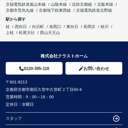
京福電気鉄道嵐山本線
山陰本線
近鉄京都線
京阪本線
京都市営烏丸線
京都地下鉄東西線
京福電気鉄道北野線
駅から探す
桂
西向日
向日町
洛西口
東向日
長岡京
桂川
上桂
松尾大社
西山天王山
株式会社クラストホーム
0120-395-118
お問い合わせ
〒601-8213
京都府京都市南区久世中久世町２丁目60-6
営業時間：
9：00～18：00
定休日：
水曜日
スタッフ