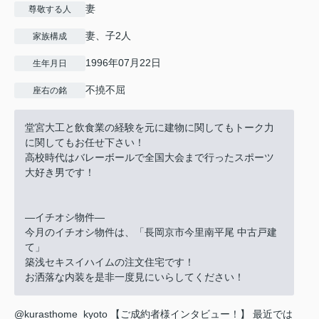
妻
尊敬する人
妻、子2人
家族構成
1996年07月22日
生年月日
不撓不屈
座右の銘
堂宮大工と飲食業の経験を元に建物に関してもトーク力
に関してもお任せ下さい！
高校時代はバレーボールで全国大会まで行ったスポーツ
大好き男です！
―イチオシ物件―
今月のイチオシ物件は、「長岡京市今里南平尾 中古戸建
て」
築浅セキスイハイムの注文住宅です！
お洒落な内装を是非一度見にいらしてください！
@kurasthome_kyoto
【ご成約者様インタビュー！】 最近では