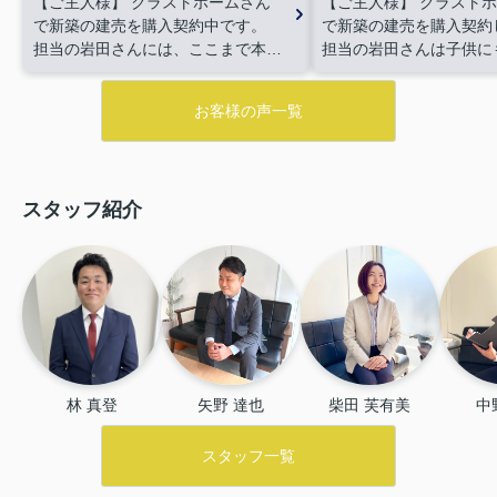
【ご主人様】
クラストホームさん
【ご主人様】
クラストホ
で新築の建売を購入契約中です。
で新築の建売を購入契約
担当の岩田さんには、ここまで本当
担当の岩田さんは子供に
に丁寧に対応していただいていま
も優しく接してくれて初
す。
幼い子どもがいるのですが、
凄く良かったです。
クラ
お客様の声一覧
岩田さんも同じ年代のお子さんがい
ムさんのスタッフ自体が
らっしゃるとのことで、
こちらの
に対して優しく、
小さい
状況や不安をよく理解した上で対応
ても安心して話を聞けま
してくださるのがとてもありがたい
めて家を買う私達にもわ
スタッフ紹介
です。
内覧も何件も一緒に回って
とも丁寧に教えてもらえ
くださり、
年末の忙しい時期や会
かりやすかったです。
銀
社がお休みの日にも対応してもらえ
のことなどいろいろ頑張
たのが印象的でした！
連絡のレス
ても感謝してます。
これ
ポンスも早く、不動産の手続きや銀
ろしくお願いします。本
行ローンについても分かりやすく進
とうございます。
【奥様
めてくれるので、
初めての家購入
うにあたって気になるこ
でも不安がかなり軽減されていま
も親身になって聞いてい
す。
親しみやすく、それでいて仕
り、
動いていただけたお
林 真登
矢野 達也
柴田 芙有美
中
事にはとても熱心な方なので、
こ
いい家と出会うことが出
のまま最後まで安心して任せられる
本当に感謝でいっぱいです
スタッフ一覧
と感じています！
これから家探し
をされる方、特に子育て世代の方に