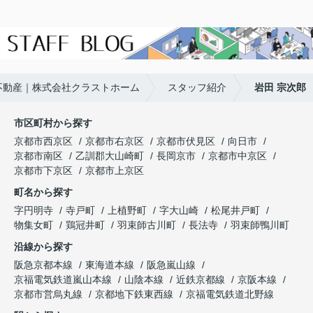
はぜひおすすめしたい不動産会社・
担当者さんです！
【奥様】
岩田さ
んに担当いだだき、希望に沿った提
案や、
子供のことも気に掛けた打
ち合わせのスケジュールを組んでく
ださり、
とても心地よく進めるこ
不動産｜株式会社クラストホーム
スタッフ紹介
岩田 宗次郎
とができています。最後までよろし
くお願いします。
市区町村から探す
京都市西京区
京都市右京区
京都市伏見区
向日市
京都市南区
乙訓郡大山崎町
長岡京市
京都市中京区
京都市下京区
京都市上京区
町名から探す
字円明寺
寺戸町
上植野町
字大山崎
松尾井戸町
物集女町
鶏冠井町
羽束師古川町
長法寺
羽束師鴨川町
沿線から探す
阪急京都本線
東海道本線
阪急嵐山線
京福電気鉄道嵐山本線
山陰本線
近鉄京都線
京阪本線
京都市営烏丸線
京都地下鉄東西線
京福電気鉄道北野線