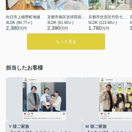
向日市上植野町地後
京都市南区吉祥院前田町
京都市伏見区竹田七瀬川町
4LDK (94.77㎡)
3LDK (61.60㎡)
5LDK (123.68㎡)
4
2,380
2,390
1,780
万円
万円
万円
もっと見る
担当したお客様
Y 様ご家族
M 様ご家族