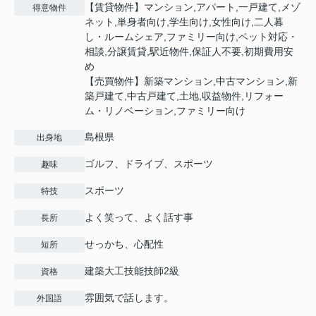
【賃貸物件】マンション,アパート,一戸建て,メゾ
得意物件
ネット,単身者向け,学生向け,女性向け,二人暮
し・ルームシェア,ファミリー向け,ペット対応・
相談,分譲賃貸,駅近物件,保証人不要,初期費用安
め
【売買物件】新築マンション,中古マンション,新
築戸建て,中古戸建て,土地,収益物件,リフォー
ム・リノベーション,ファミリー向け
島根県
出身地
ゴルフ、ドライブ、スポーツ
趣味
スポーツ
特技
よく笑って、よく話す事
長所
せっかち、心配性
短所
建築大工技能技師2級
資格
雰囲気で話します。
外国語