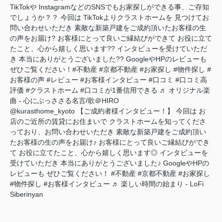
TikTokや InstagramなどのSNSでもお家探しができる事、ご存知
でしょうか？？ 今回は TikTokよりクラストホームを 見つけてお
問い合わせいただき 素敵な新築戸建をご成約頂いたお客様の生
の声をお届け? お客様にとって良いご縁結びができて お役に立て
たこと、心から嬉しく思います?? インタビューを受けていただ
き 本当にありがとうございました?? GoogleやHPのレビューも
ぜひご覧ください！
#不動産
#京都不動産
#お家探し
#物件探し
#
お客様の声
#レビュー
#お客様インタビュー
#口コミ
#口コミ高
評価
#クラストホーム
#口コミが1番信用できる
♬ オリジナル楽
曲 - 心にぶっささる名言/歌＠HIRO
@kurasthome_kyoto
【ご成約者様インタビュー！】 今回は お
店のご近所の賃貸にお住まいで クラストホームを知ってくださ
っており、お問い合わせいただき 素敵な新築戸建をご成約頂い
たお客様の生の声をお届け♪ お客様にとって良いご縁結びができ
て お役に立てたこと、心から嬉しく思います◎ インタビューを
受けていただき 本当にありがとうございました♪ GoogleやHPの
レビューも ぜひご覧ください！
#不動産
#京都不動産
#お家探し
#物件探し
#お客様インタビュー
♬ 楽しい時間の始まり - LoFi
Siberinyan