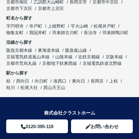
京都市南区
乙訓郡大山崎町
長岡京市
京都市中京区
京都市下京区
京都市上京区
町名から探す
字円明寺
寺戸町
上植野町
字大山崎
松尾井戸町
物集女町
鶏冠井町
羽束師古川町
長法寺
羽束師鴨川町
沿線から探す
阪急京都本線
東海道本線
阪急嵐山線
京福電気鉄道嵐山本線
山陰本線
近鉄京都線
京阪本線
京都市営烏丸線
京都地下鉄東西線
京福電気鉄道北野線
駅から探す
桂
西向日
向日町
洛西口
東向日
長岡京
上桂
桂川
松尾大社
西山天王山
株式会社クラストホーム
0120-395-118
お問い合わせ