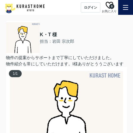
0
ログイン
お気に入り
K・T 様
担当：岩田 宗次郎
物件の提案からサポートまで丁寧にしていただけました。
物件紹介も常にしていただけます。I様ありがとううございます
1
/
1