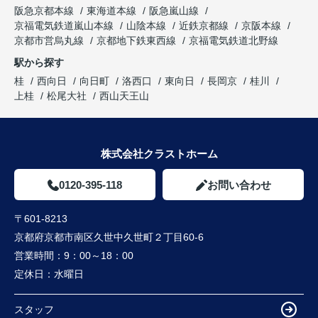
阪急京都本線
東海道本線
阪急嵐山線
京福電気鉄道嵐山本線
山陰本線
近鉄京都線
京阪本線
京都市営烏丸線
京都地下鉄東西線
京福電気鉄道北野線
駅から探す
桂
西向日
向日町
洛西口
東向日
長岡京
桂川
上桂
松尾大社
西山天王山
株式会社クラストホーム
0120-395-118
お問い合わせ
〒601-8213
京都府京都市南区久世中久世町２丁目60-6
営業時間：
9：00～18：00
定休日：
水曜日
スタッフ