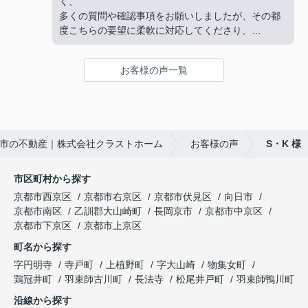
く、
ざいました。
購入にあたって、疑問や質問にも丁寧に説明して下
多くの質問や確認事項をお願いしましたが、その都
さり、各所に度々足を運んで下さり、連絡や報告な
度こちらの要望に柔軟に対応してくださり、
ど常に迅速に対応して下さいました。
気になることは私たちが納得できるまで丁寧に調べ
私達家族の希望に、寄り添って尽力して下さる矢野
てくださいました。商談の際は、妻の体調にも気を
さんのお人柄に、
お客様の声一覧
配っていただくなど、
心から信頼させていただいています。
細やかな配慮をしていただけたこともとても印象に
これからお家探しをされると聞いたら、身内や友
残っています。人生で何度も経験することではない
人、知人にも、
大きな買い物だからこそ、
クラストホームの矢野さんを紹介させていただきた
不安も多くありましたが、安心して相談できる会
いと思います。
市の不動産｜株式会社クラストホーム
お客様の声
S・K 様
社・担当者様でした。
矢野さんのこれからのご活躍とご健勝を心よりお祈
特に担当してくださった中野様、柴田様には大変お
り申し上げます。
世話になりました。誠実にご対応いただき、本当に
市区町村から探す
ありがとうございました。
京都市西京区
京都市右京区
京都市伏見区
向日市
京都市南区
乙訓郡大山崎町
長岡京市
京都市中京区
京都市下京区
京都市上京区
町名から探す
字円明寺
寺戸町
上植野町
字大山崎
物集女町
鶏冠井町
羽束師古川町
長法寺
松尾井戸町
羽束師鴨川町
沿線から探す