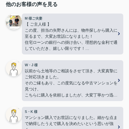
他のお客様の声を見る
M 様ご夫妻
【 ご主人様 】
この度、担当の矢野さんには、物件探しから購入に
至るまで、大変お世話になりました！
住宅ローンの銀行への掛け合い、理想的な金利で通
していただき、嬉しい限りです！
難しい希望や条件にもかかわらず、何件も何件も、
内覧の段取りをしてくださり、当初から親身に動い
W・J 様
てくださって、本当に感謝しています。
以前から土地等のご相談をさせて頂き、大変真摯に
良い御縁に出会えました事、嬉しく思います。本当
ご対応頂きました。
にありがとうございました！
そのご縁もあり、この度気になる中古マンションを
【 奥様 】
見つけ、
この度、担当して下さった矢野さんには、たいへん
こちらに購入を依頼しましたが、大変丁寧かつ迅速
大変お世話になり、
な対応をして頂き満足しております。
本当にありがとうございました。
手続きを丁寧に進行して下さるのに加え、
暑い暑い最中、こちらの要望に沿った物件探しに尽
S・K 様
物件購入後の生活風景を同じ目線で考えてくださ
力して下さり、
マンション購入でお世話になりました。細かな点ま
り、
家族皆んなが笑顔になれる、素敵な家に出会えるこ
で納得したうえで購入を決めたいという思いが強
下心のない対応に感銘を受けました。ありがとうご
とができました。