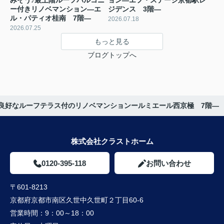
みそう♪最上階ルーフバルコニ
ョン―エフ・ステージ京都駅レ
ー付きリノベマンション―エ
ジデンス 3階―
ル・パティオ桂南 7階―
2026.07.18
2026.07.25
もっと見る
ブログトップへ
良好なルーフテラス付のリノベマンションールミエール西京極 7階―
株式会社クラストホーム
0120-395-118
お問い合わせ
〒601-8213
京都府京都市南区久世中久世町２丁目60-6
営業時間：
9：00～18：00