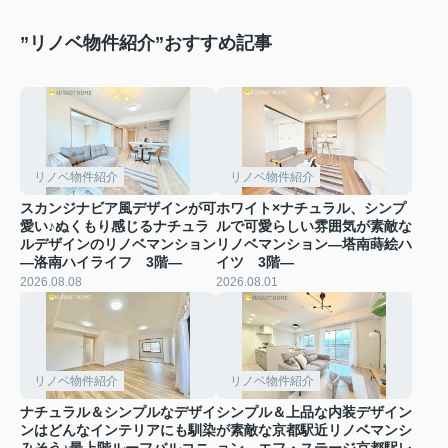
”リノベ物件紹介”おすすめ記事
リノベ物件紹介
リノベ物件紹介
スカンジナビア風デザインが可
ホワイト×ナチュラル、シンプ
愛い♪ぬくもり感じるナチュラ
ルで可愛らしい雰囲気が素敵な
ルデザインのリノベマンション
リノベマンション―塔南蒔絵ハ
―洛南ハイライフ 3階―
イツ 3階―
2026.08.08
2026.08.01
リノベ物件紹介
リノベ物件紹介
ナチュラル＆シンプルなデザイ
シンプル＆上品な内装デザイン
ンはどんなインテリアにも馴染
が素敵な京都駅近リノベマンシ