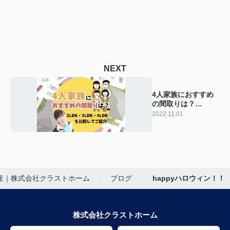
NEXT
4人家族におすすめ
の間取りは？
2LDK・3LDK・
2022.11.01
4LDKを比較して紹
介
産｜株式会社クラストホーム
ブログ
happyハロウィン！！
株式会社クラストホーム