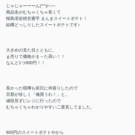
じゃじゃーーーん(^^)/~~~
商品名がむちゃくちゃ長くて
桜島溶岩焼甘蜜芋 まんまスイートポテト！
結構どっしりしたスイートポテトです♪
大きめの見た目とともに、
ｇ売りで価格がま～た高い！！
なんと1つ900円！！
長かった喧嘩も前日に仲直りしたので
旦那が珍しく「俺買うわ！」と。
値段見ずにレジに行ったので
むちゃくちゃわかりやすい二度見してました。
900円のスイートポテトやから