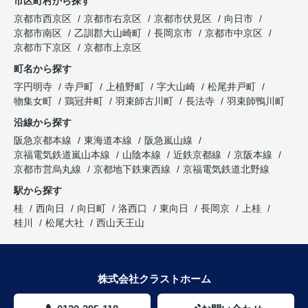
市区町村から探す
京都市西京区
京都市右京区
京都市伏見区
向日市
京都市南区
乙訓郡大山崎町
長岡京市
京都市中京区
京都市下京区
京都市上京区
町名から探す
字円明寺
寺戸町
上植野町
字大山崎
松尾井戸町
物集女町
鶏冠井町
羽束師古川町
長法寺
羽束師鴨川町
沿線から探す
阪急京都本線
東海道本線
阪急嵐山線
京福電気鉄道嵐山本線
山陰本線
近鉄京都線
京阪本線
京都市営烏丸線
京都地下鉄東西線
京福電気鉄道北野線
駅から探す
桂
西向日
向日町
洛西口
東向日
長岡京
上桂
桂川
松尾大社
西山天王山
株式会社クラストホーム