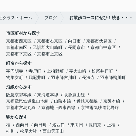
社クラストホーム
ブログ
お散歩コースにぜひ！続き・・・
市区町村から探す
京都市西京区
京都市右京区
向日市
京都市伏見区
京都市南区
乙訓郡大山崎町
長岡京市
京都市中京区
京都市下京区
京都市上京区
町名から探す
字円明寺
寺戸町
上植野町
字大山崎
松尾井戸町
物集女町
鶏冠井町
羽束師古川町
長法寺
羽束師鴨川町
沿線から探す
阪急京都本線
東海道本線
阪急嵐山線
京福電気鉄道嵐山本線
山陰本線
近鉄京都線
京阪本線
京都市営烏丸線
京都地下鉄東西線
京福電気鉄道北野線
駅から探す
桂
西向日
向日町
洛西口
東向日
長岡京
上桂
桂川
松尾大社
西山天王山