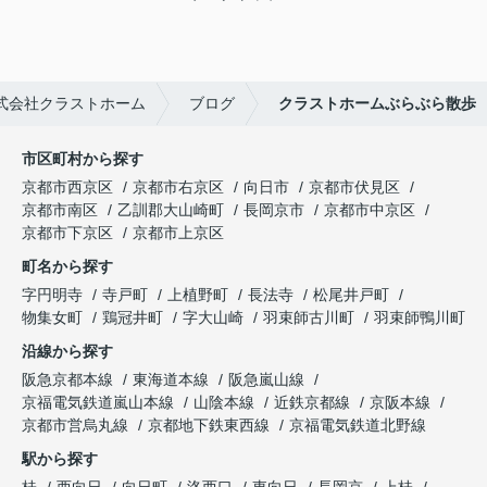
式会社クラストホーム
ブログ
クラストホームぶらぶら散歩
市区町村から探す
京都市西京区
京都市右京区
向日市
京都市伏見区
京都市南区
乙訓郡大山崎町
長岡京市
京都市中京区
京都市下京区
京都市上京区
町名から探す
字円明寺
寺戸町
上植野町
長法寺
松尾井戸町
物集女町
鶏冠井町
字大山崎
羽束師古川町
羽束師鴨川町
沿線から探す
阪急京都本線
東海道本線
阪急嵐山線
京福電気鉄道嵐山本線
山陰本線
近鉄京都線
京阪本線
京都市営烏丸線
京都地下鉄東西線
京福電気鉄道北野線
駅から探す
桂
西向日
向日町
洛西口
東向日
長岡京
上桂