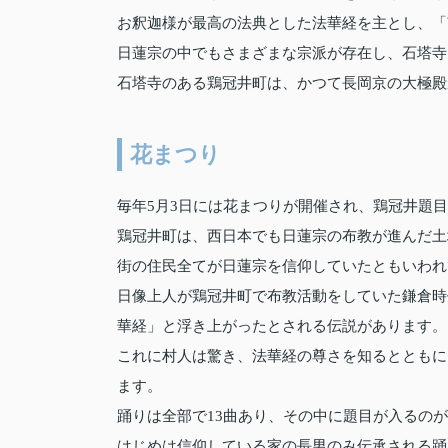
お釈迦様が最高の法典とした法華経を主とし、「
日蓮宗の中でもさまざまな宗派が存在し、石塔寺
石塔寺のある鶏冠井町は、かつて長岡京の大極殿
花まつり
毎年5月3日には花まつりが開催され、鶏冠井題
鶏冠井町は、西日本でも日蓮宗の布教が進んだ土
街の住民全てが日蓮宗を信仰していたともいわれ
日像上人が鶏冠井町で布教活動をしていた鎌倉時
華経」と浮き上がったとされる伝説があります。
これに村人は驚き、法華経の尊さを知るとともに
ます。
踊りは全部で13曲あり、その中に題目が入るの
はじめは信仰している家の長男のみ伝承される踊