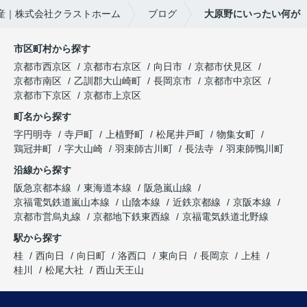
産｜株式会社クラストホーム
ブログ
大原野にいったい何が
市区町村から探す
京都市西京区
京都市右京区
向日市
京都市伏見区
京都市南区
乙訓郡大山崎町
長岡京市
京都市中京区
京都市下京区
京都市上京区
町名から探す
字円明寺
寺戸町
上植野町
松尾井戸町
物集女町
鶏冠井町
字大山崎
羽束師古川町
長法寺
羽束師鴨川町
沿線から探す
阪急京都本線
東海道本線
阪急嵐山線
京福電気鉄道嵐山本線
山陰本線
近鉄京都線
京阪本線
京都市営烏丸線
京都地下鉄東西線
京福電気鉄道北野線
駅から探す
桂
西向日
向日町
洛西口
東向日
長岡京
上桂
桂川
松尾大社
西山天王山