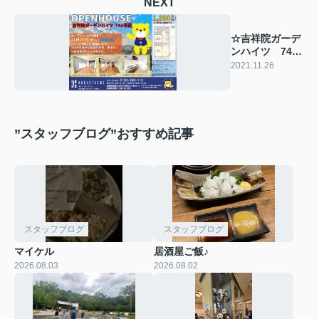
NEXT
☆吉祥院ガーデ
ンハイツ 743
号 11月27日
2021.11.26
（土）・28日
（日）オープン
ハウス開催！
”スタッフブログ”おすすめ記事
スタッフブログ
スタッフブログ
マイケル
居酒屋ご飯♪
2026.08.03
2026.08.02