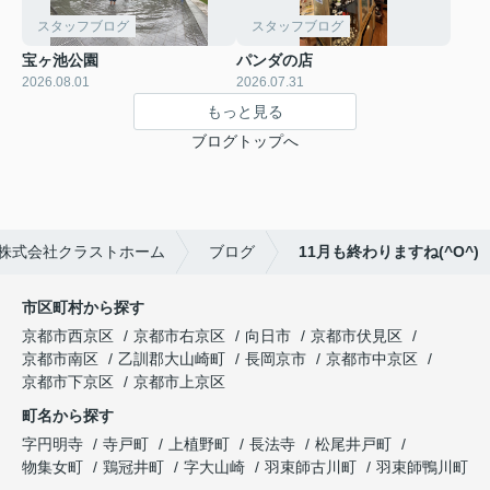
スタッフブログ
スタッフブログ
宝ヶ池公園
パンダの店
2026.08.01
2026.07.31
もっと見る
ブログトップへ
株式会社クラストホーム
ブログ
11月も終わりますね(^O^)
市区町村から探す
京都市西京区
京都市右京区
向日市
京都市伏見区
京都市南区
乙訓郡大山崎町
長岡京市
京都市中京区
京都市下京区
京都市上京区
町名から探す
字円明寺
寺戸町
上植野町
長法寺
松尾井戸町
物集女町
鶏冠井町
字大山崎
羽束師古川町
羽束師鴨川町