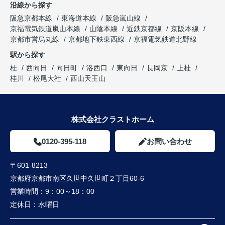
沿線から探す
阪急京都本線
東海道本線
阪急嵐山線
京福電気鉄道嵐山本線
山陰本線
近鉄京都線
京阪本線
京都市営烏丸線
京都地下鉄東西線
京福電気鉄道北野線
駅から探す
桂
西向日
向日町
洛西口
東向日
長岡京
上桂
桂川
松尾大社
西山天王山
株式会社クラストホーム
0120-395-118
お問い合わせ
〒601-8213
京都府京都市南区久世中久世町２丁目60-6
営業時間：
9：00～18：00
定休日：
水曜日