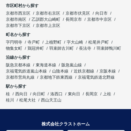
市区町村から探す
京都市西京区
京都市右京区
京都市伏見区
向日市
京都市南区
乙訓郡大山崎町
長岡京市
京都市中京区
京都市下京区
京都市上京区
町名から探す
字円明寺
寺戸町
上植野町
字大山崎
松尾井戸町
物集女町
鶏冠井町
羽束師古川町
長法寺
羽束師鴨川町
沿線から探す
阪急京都本線
東海道本線
阪急嵐山線
京福電気鉄道嵐山本線
山陰本線
近鉄京都線
京阪本線
京都市営烏丸線
京都地下鉄東西線
京福電気鉄道北野線
駅から探す
桂
西向日
向日町
洛西口
東向日
長岡京
上桂
桂川
松尾大社
西山天王山
株式会社クラストホーム