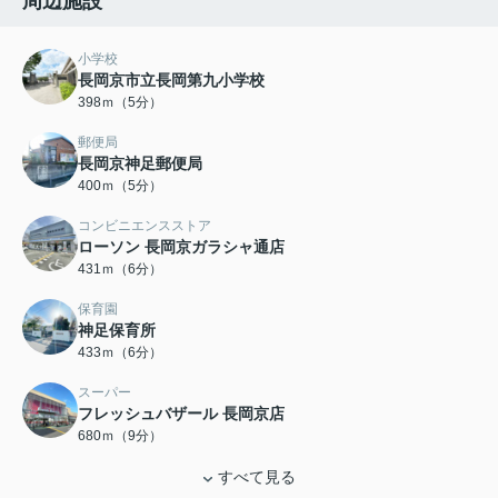
周辺施設
小学校
長岡京市立長岡第九小学校
398ｍ（5分）
郵便局
長岡京神足郵便局
400ｍ（5分）
コンビニエンスストア
ローソン 長岡京ガラシャ通店
431ｍ（6分）
保育園
神足保育所
433ｍ（6分）
スーパー
フレッシュバザール 長岡京店
680ｍ（9分）
すべて見る