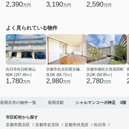
2,390
3,190
2,590
万円
万円
万円
よく見られている物件
向日市向日町南山
京都市右京区西京極河原町
京都市南区久世高田町
8DK (157.49㎡)
3LDK (66.72㎡)
2LDK (58.85㎡)
3
1,780
2,980
2,780
万円
万円
万円
長岡京市の物件一覧
長岡京駅
シャルマンコーポ神足 3階
市区町村から探す
京都市西京区
京都市右京区
京都市伏見区
向日市