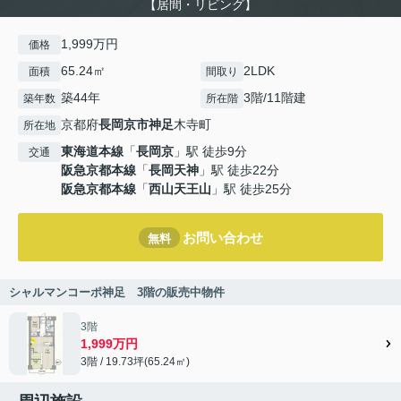
【居間・リビング】
1,999万円
価格
65.24㎡
2LDK
面積
間取り
築44年
3階/11階建
築年数
所在階
京都府
長岡京市
神足
木寺町
所在地
東海道本線
「
長岡京
」駅 徒歩9分
交通
阪急京都本線
「
長岡天神
」駅 徒歩22分
阪急京都本線
「
西山天王山
」駅 徒歩25分
お問い合わせ
無料
シャルマンコーポ神足 3階の販売中物件
3階
1,999万円
3階 / 19.73坪(65.24㎡)