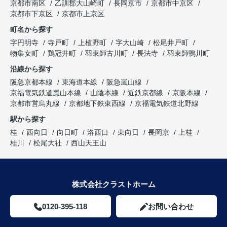
京都市南区
乙訓郡大山崎町
長岡京市
京都市中京区
京都市下京区
京都市上京区
町名から探す
字円明寺
寺戸町
上植野町
字大山崎
松尾井戸町
物集女町
鶏冠井町
羽束師古川町
長法寺
羽束師鴨川町
沿線から探す
阪急京都本線
東海道本線
阪急嵐山線
京福電気鉄道嵐山本線
山陰本線
近鉄京都線
京阪本線
京都市営烏丸線
京都地下鉄東西線
京福電気鉄道北野線
駅から探す
桂
西向日
向日町
洛西口
東向日
長岡京
上桂
桂川
松尾大社
西山天王山
株式会社クラストホーム
0120-395-118
お問い合わせ