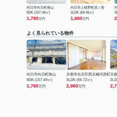
向日市向日町南山
向日市上植野町堂ノ前
8DK (157.49㎡)
2LDK (69.46㎡)
3
1,780
1,680
2
万円
万円
よく見られている物件
向日市向日町南山
京都市右京区西京極河原町
京
8DK (157.49㎡)
3LDK (66.72㎡)
2LD
1,780
2,980
2,
万円
万円