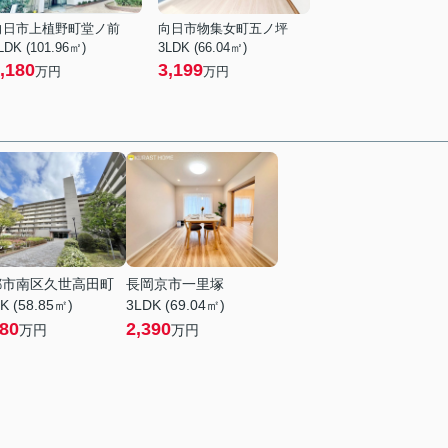
向日市上植野町堂ノ前
向日市物集女町五ノ坪
LDK (101.96㎡)
3LDK (66.04㎡)
,180
3,199
万円
万円
都市南区久世高田町
長岡京市一里塚
K (58.85㎡)
3LDK (69.04㎡)
780
2,390
万円
万円