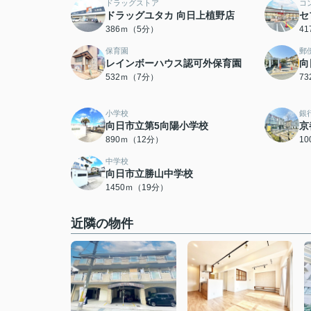
ドラッグストア
コ
ドラッグユタカ 向日上植野店
セ
386ｍ（5分）
4
保育園
郵
レインボーハウス認可外保育園
向
532ｍ（7分）
7
小学校
銀
向日市立第5向陽小学校
京
890ｍ（12分）
1
中学校
向日市立勝山中学校
1450ｍ（19分）
近隣の物件