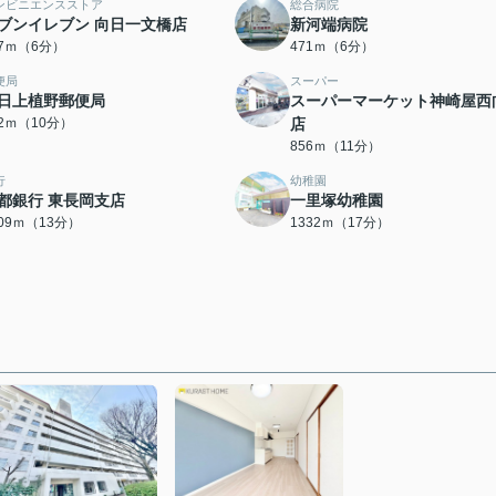
ンビニエンスストア
総合病院
ブンイレブン 向日一文橋店
新河端病院
17ｍ（6分）
471ｍ（6分）
便局
スーパー
日上植野郵便局
スーパーマーケット神崎屋西
32ｍ（10分）
店
856ｍ（11分）
行
幼稚園
都銀行 東長岡支店
一里塚幼稚園
009ｍ（13分）
1332ｍ（17分）