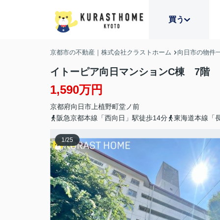
買う
京都市の不動産｜株式会社クラストホーム
向日市の物件
イトーピア向日マンションC棟 7階
1,590万円
京都府
向日市
上植野町
堂ノ前
阪急京都本線「西向日」駅徒歩14分
東海道本線「長
1
/
25