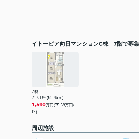
イトーピア向日マンションC棟 7階で募
7階
21.01坪 (69.46㎡)
1,590
万円(75.68万円/
坪)
周辺施設