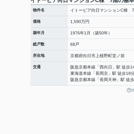
イトーピア向日マンションC棟 7階の基
物件名
イトーピア向日マンションC棟 
価格
1,590万円
築年月
1976年1月（築50年）
総戸数
68戸
所在地
京都府
向日市
上植野町
堂ノ前
交通
阪急京都本線
「
西向日
」駅 徒歩1
東海道本線
「
長岡京
」駅 徒歩18
阪急京都本線
「
長岡天神
」駅 徒歩