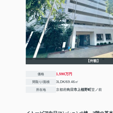
【外観】
1,590万円
価格
3LDK/69.46㎡
間取り/面積
京都府
向日市
上植野町
堂ノ前
所在地