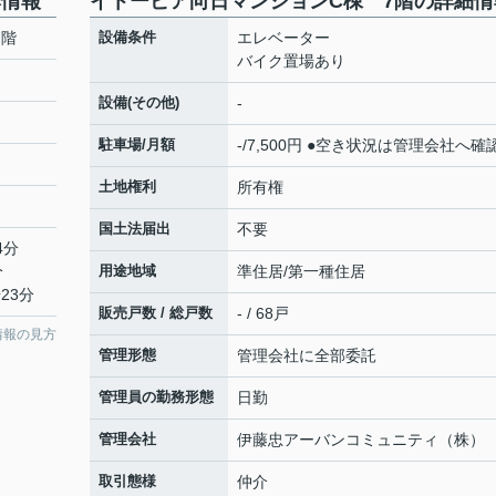
本情報
イトーピア向日マンションC棟 7階の詳細情
7階
設備条件
エレベーター
バイク置場あり
設備(その他)
-
駐車場/月額
-/7,500円 ●空き状況は管理会社へ確
土地権利
所有権
国土法届出
不要
4分
分
用途地域
準住居/第一種住居
23分
販売戸数 / 総戸数
- / 68戸
情報の見方
管理形態
管理会社に全部委託
管理員の勤務形態
日勤
管理会社
伊藤忠アーバンコミュニティ（株）
取引態様
仲介