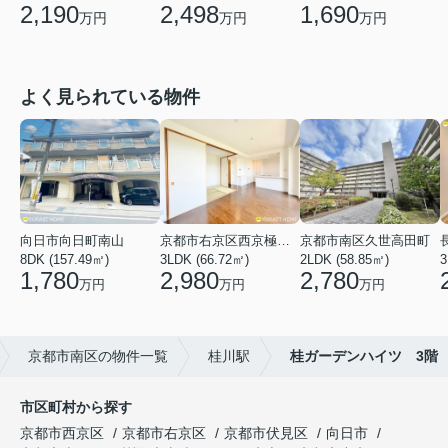
2,190
2,498
1,690
万円
万円
万円
よく見られている物件
向日市向日町南山
京都市右京区西京極河原町
京都市南区久世高田町
8DK (157.49㎡)
3LDK (66.72㎡)
2LDK (58.85㎡)
3
1,780
2,980
2,780
万円
万円
万円
京都市南区の物件一覧
桂川駅
桂ガーデンハイツ 3階
市区町村から探す
京都市西京区
京都市右京区
京都市伏見区
向日市