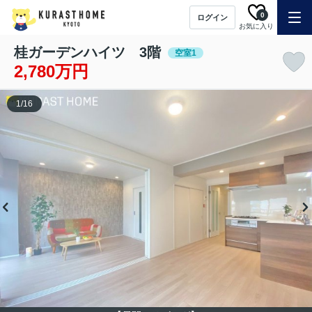
0
ログイン
お気に入り
桂ガーデンハイツ 3階
空室1
2,780万円
1
/
16