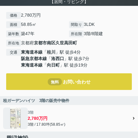
【居間・リビング】
2,780万円
価格
58.85㎡
3LDK
面積
間取り
築47年
3階/8階建
築年数
所在階
京都府
京都市南区
久世高田町
所在地
東海道本線
「
桂川
」駅 徒歩4分
交通
阪急京都本線
「
洛西口
」駅 徒歩7分
東海道本線
「
向日町
」駅 徒歩19分
お問い合わせ
無料
桂ガーデンハイツ 3階の販売中物件
3階
2,780万円
3階 / 17.80坪(58.85㎡)