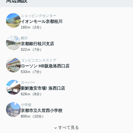
周辺施設
ショッピングセンター
イオンモール京都桂川
160ｍ（2分）
銀行
京都銀行桂川支店
522ｍ（7分）
コンビニエンスストア
ローソン HB阪急洛西口店
533ｍ（7分）
スーパー
新鮮激安市場! 洛西口店
626ｍ（8分）
小学校
京都市立久世西小学校
800ｍ（10分）
すべて見る