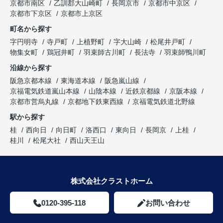
京都市南区
乙訓郡大山崎町
長岡京市
京都市中京区
京都市下京区
京都市上京区
町名から探す
字円明寺
寺戸町
上植野町
字大山崎
松尾井戸町
物集女町
鶏冠井町
羽束師古川町
長法寺
羽束師鴨川町
沿線から探す
阪急京都本線
東海道本線
阪急嵐山線
京福電気鉄道嵐山本線
山陰本線
近鉄京都線
京阪本線
京都市営烏丸線
京都地下鉄東西線
京福電気鉄道北野線
駅から探す
桂
西向日
向日町
洛西口
東向日
長岡京
上桂
桂川
松尾大社
西山天王山
株式会社クラストホーム
0120-395-118
お問い合わせ